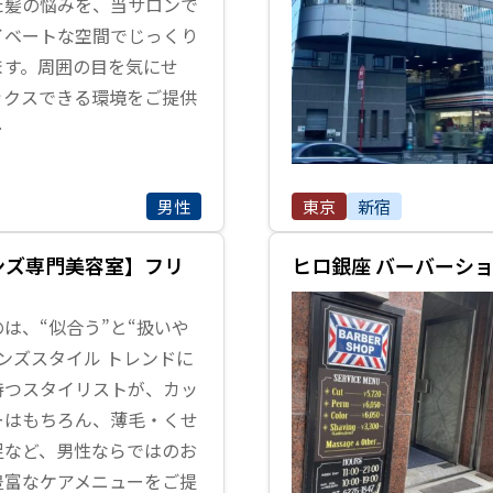
た髪の悩みを、当サロンで
イベートな空間でじっくり
ます。周囲の目を気にせ
ックスできる環境をご提供
…
男性
東京
新宿
ンズ専門美容室】フリ
ヒロ銀座 バーバーショップ
は、“似合う”と“扱いや
ンズスタイル トレンドに
持つスタイリストが、カッ
ーはもちろん、薄毛・くせ
足など、男性ならではのお
豊富なケアメニューをご提