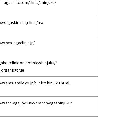
ill-agaclinic.com/clinic/shinjuku/
ww.agaskin.net/clinic/ns/
ww.bea-agaclinic.jp/
ahairclinic.or.jp/clinic/shinjuku/?
_organic=true
ww.ams-smile.co.jp/clinic/shinjuku.html
ww.sbc-aga.jp/clinic/branch/agashinjuku/