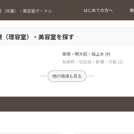
はじめての方へ
掲
室（床屋）・美容室ポータル
屋（理容室）・美容室を探す
笹塚・明大前・桜上水 (4)
有楽町・日比谷・新橋・汐留 (2)
他の地域も見る