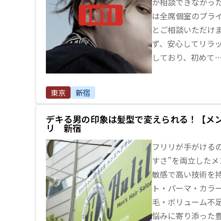
か相談できなかっ
は全席個室のプラ
とご相談いただけ
ず、安心してリラ
しており、初めて
東京
新宿
デキる男の印象は髪型で変えられる！【メ
リ 新宿
フリリが手がけるの
すさ”を両立したメ
敏感で高い技術を
ト・パーマ・カラ
毛・ボリューム不
悩みに寄り添った