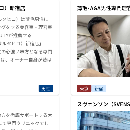
ヒコ）新宿店
薄毛･AGA男性専門理容室
（サルタヒコ）は薄毛男性に
ングをする美容室・理容室
EAUTYが推薦する
O（サルタヒコ）新宿店」
性の心強い味方となる専門
力は、オーナー自身が若は
男性
東京
新宿
スヴェンソン（SVEN
の方を徹底サポートする大
まで専門クリニックでし