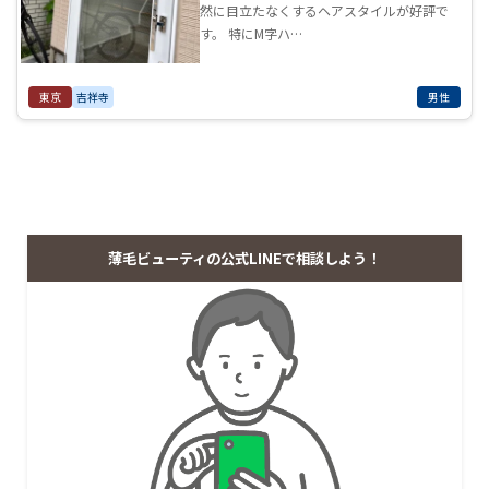
然に目立たなくするヘアスタイルが好評で
す。 特にM字ハ…
東京
吉祥寺
男性
薄毛ビューティの公式LINEで相談しよう！