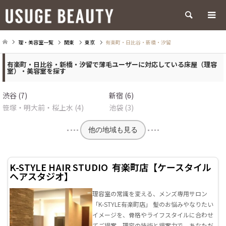
検索
理・美容室一覧
関東
東京
有楽町・日比谷・新橋・汐留
有楽町・日比谷・新橋・汐留で薄毛ユーザーに対応している床屋（理容
室）・美容室を探す
渋谷 (7)
新宿 (6)
笹塚・明大前・桜上水 (4)
池袋 (3)
他の地域も見る
K-STYLE HAIR STUDIO 有楽町店【ケースタイル
ヘアスタジオ】
理容室の常識を変える、メンズ専用サロン
「K-STYLE有楽町店」 髪のお悩みやなりたい
イメージを、骨格やライフスタイルに合わせ
てご提案。理容の技術と提案力で、あなただ