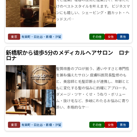
けのベストスタイルを叶えます。 ビジネスマ
ンにも嬉しい、シェービング・眉カット・ヘ
ッドスパ…
東京
有楽町・日比谷・新橋・汐留
その他
女性
男性
新橋駅から徒歩5分のメディカルヘアサロン ロナ
ロナ
髪質改善のプロが揃う、通いやすさと専門性
を兼ね備えたサロン 皮膚科医院長監修のも
と、美容師と毛髪診断士が連携し、年齢とと
もに変化する髪の悩みに的確にアプローチ。
ダメージ・ツヤ・くせ・うねり・ボリュー
ム・抜け毛など、多岐にわたるお悩みに寄り
添い、本格的なケ…
東京
有楽町・日比谷・新橋・汐留
その他
女性
男性