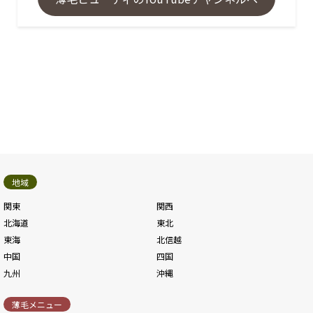
地域
関東
関西
北海道
東北
東海
北信越
中国
四国
九州
沖縄
薄毛メニュー