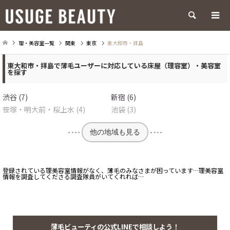
検索
理・美容室一覧
関東
東京
東大和市・拝島
東大和市・拝島で薄毛ユーザーに対応している床屋（理容室）・美容室
を探す
渋谷 (7)
新宿 (6)
笹塚・明大前・桜上水 (4)
池袋 (3)
他の地域も見る
登録されている理美容室情報がなく、薄毛のみなさまが困っています…理美容室
情報を調査してくださる調査隊員がいてくれれば…
薄毛ビューティの公式LINEで相談しよう！