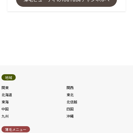
地域
関東
関西
北海道
東北
東海
北信越
中国
四国
九州
沖縄
薄毛メニュー