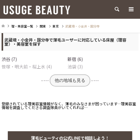
検索
理・美容室一覧
関東
東京
武蔵境・小金井・国分寺
武蔵境・小金井・国分寺で薄毛ユーザーに対応している床屋（理容
室）・美容室を探す
渋谷 (7)
新宿 (6)
笹塚・明大前・桜上水 (4)
池袋 (3)
他の地域も見る
登録されている理美容室情報がなく、薄毛のみなさまが困っています…理美容室
情報を調査してくださる調査隊員がいてくれれば…
薄毛ビューティの公式LINEで相談しよう！