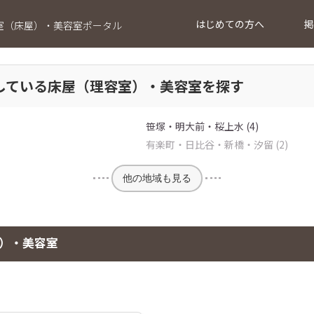
はじめての方へ
掲
室（床屋）・美容室ポータル
している床屋（理容室）・美容室を探す
笹塚・明大前・桜上水 (4)
有楽町・日比谷・新橋・汐留 (2)
他の地域も見る
）・美容室