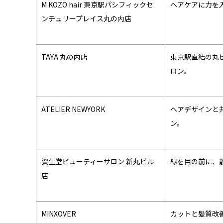
M KOZO hair 東京駅パシフィックセ
ヘアケアに力を
ンチュリープレイス丸の内店
TAYA 丸の内店
東京駅直結の丸
ロン。
ATELIER NEWYORK
ヘアデザインと
ン。
資生堂ビューティーサロン 新丸ビル
緑を目の前に、
店
MINXOVER
カットと髪質改