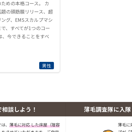
ための本格コース。 カ
話題の頭筋膜リリース、超
ング、EMSスカルプマシ
で、すべてが1つのコー
は、今できることをすべ
男性
で相談しよう！
薄毛調査隊に入隊
では、
薄毛に対応 した床屋（理容
薄毛に
い
をさせていただきます。ご自宅
プが「