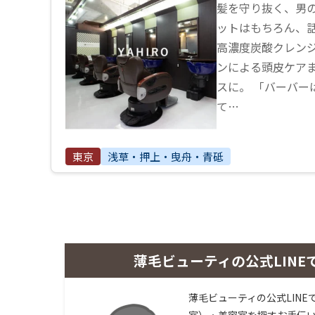
髪を守り抜く、男の
ットはもちろん、
高濃度炭酸クレンジ
ンによる頭皮ケアま
スに。 「バーバー
て…
東京
浅草・押上・曳舟・青砥
薄毛ビューティの公式LINE
薄毛ビューティの公式LINE
室）・美容室を探すお手伝