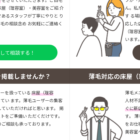
床屋（理容室）・美容室をご紹 介
ん。私
であるスタッフが丁寧にやりと り
す る
毛の相談含め お気軽にご連絡く
応した
（理容
います
登録して相談する！
を掲載しませんか？
薄毛対応の床屋（
ューを扱っている
床屋（理容
薄毛メ
してい ます。薄毛ユーザーの集客
人材不
していただければと思います。 掲
ぐに新
トをご準備い ただくだけです。
す。 
のご相談も承っております。
をお仕
美容室