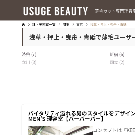
薄毛カット専門理容
理・美容室一覧
関東
東京
浅草・押上・曳舟・青砥
浅草・押上・曳舟・青砥で薄毛ユーザ
渋谷 (7)
新宿 (6)
立川 (3)
国立 (2)
バイタリティ溢れる男のスタイルをデザイン B
MEN’S 理容室【バーバーバー】
コンセプトは『KEEP