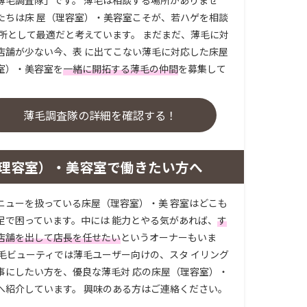
たちは床 屋（理容室）・美容室こそが、若ハゲを相談
場所として最適だと考えています。 まだまだ、薄毛に対
店舗が少ない今、表 に出てこない薄毛に対応した床屋
室）・美容室を
一緒に開拓する薄毛の仲間
を募集して
。
薄毛調査隊の詳細を確認する！
理容室）・美容室で働きたい方へ
ニューを扱っている床屋（理容室）・美 容室はどこも
足で困っています。中には 能力とやる気があれば、
す
店舗を出して店長を任せたい
というオーナーもいま
薄毛ビューティでは薄毛ユーザー向けの、スタ イリング
事にしたい方を、優良な薄毛対 応の床屋（理容室）・
へ紹介しています。 興味のある方はご連絡ください。