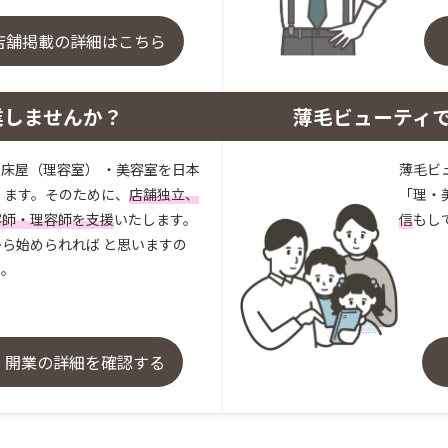
店舗掲載の詳細はこちら
業しませんか？
薄毛ビューティ
床屋（理容室） ・美容室を日本
薄毛ビ
 ます。そのために、
店舗独立、
「理・
容師・理容師を支援
いたします。
信
もし
ら始められれば と思いますの
い。
・開業の詳細を確認する