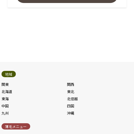
地域
関東
関西
北海道
東北
東海
北信越
中国
四国
九州
沖縄
薄毛メニュー