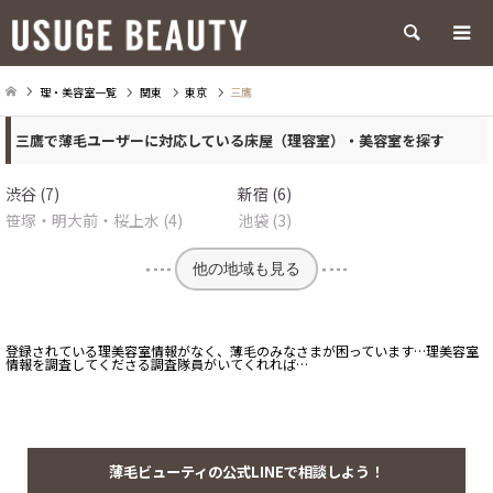
検索
理・美容室一覧
関東
東京
三鷹
三鷹で薄毛ユーザーに対応している床屋（理容室）・美容室を探す
渋谷 (7)
新宿 (6)
笹塚・明大前・桜上水 (4)
池袋 (3)
他の地域も見る
登録されている理美容室情報がなく、薄毛のみなさまが困っています…理美容室
情報を調査してくださる調査隊員がいてくれれば…
薄毛ビューティの公式LINEで相談しよう！