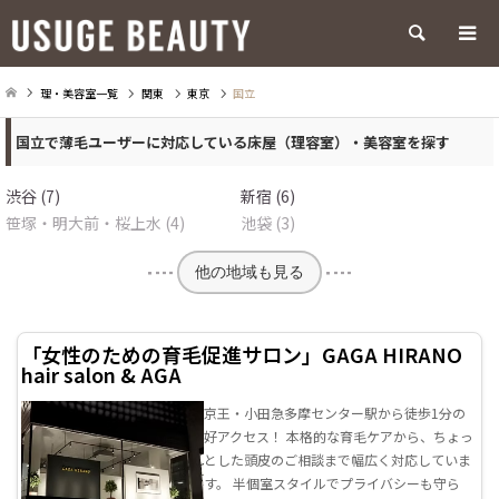
検索
理・美容室一覧
関東
東京
国立
国立で薄毛ユーザーに対応している床屋（理容室）・美容室を探す
渋谷 (7)
新宿 (6)
笹塚・明大前・桜上水 (4)
池袋 (3)
他の地域も見る
「女性のための​育毛促進サロン」GAGA HIRANO
hair salon & AGA
京王・小田急多摩センター駅から徒歩1分の
好アクセス！ 本格的な育毛ケアから、ちょっ
とした頭皮のご相談まで幅広く対応していま
す。 半個室スタイルでプライバシーも守ら