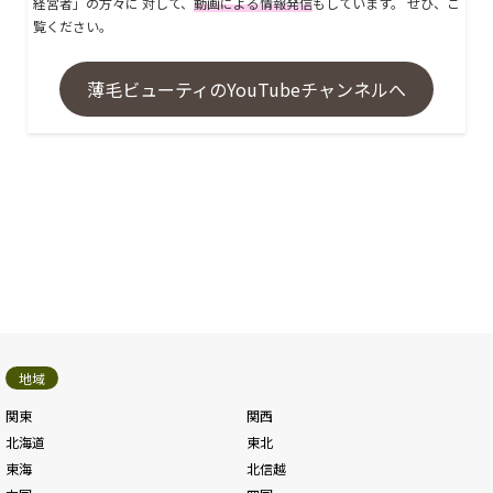
経営者」の方々に 対して、
動画による情報発信
もしています。 ぜひ、ご
覧ください。
薄毛ビューティのYouTubeチャンネルへ
地域
関東
関西
北海道
東北
東海
北信越