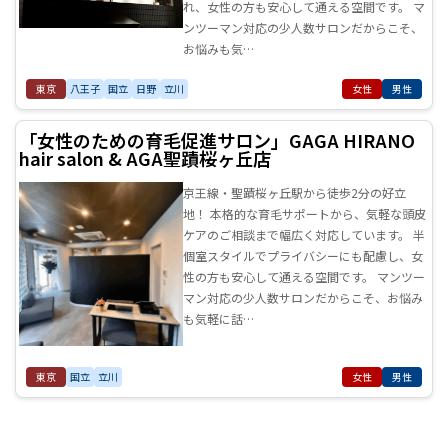
れ、女性の方も安心して通える空間です。 マ
ンツーマン対応の少人数サロンだからこそ、
お悩みも気…
東京
八王子
国立
日野
立川
女性
男性
「女性のための​育毛促進サロン」GAGA HIRANO
hair salon & AGA聖蹟桜ヶ丘店
京王線・聖蹟桜ヶ丘駅から徒歩2分の好立
地！ 本格的な育毛サポートから、気軽な頭皮
ケアのご相談まで幅広く対応しています。 半
個室スタイルでプライバシーにも配慮し、女
性の方も安心して通える空間です。 マンツー
マン対応の少人数サロンだからこそ、お悩み
も気軽に話…
東京
国立
立川
女性
男性