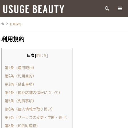
検索
利用規約
利用規約
目次
[
閉じる
]
第1条（適用範囲）
第2条（利用目的）
第3条（禁止事項）
第4条（掲載店舗の情報について）
第5条（免責事項）
第6条（個人情報の取り扱い）
第7条（サービスの変更・中断・終了）
第8条（知的財産権）