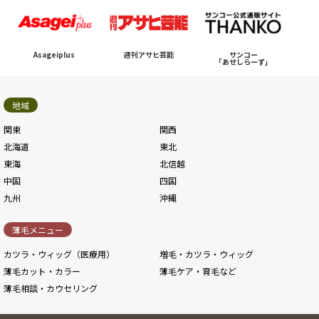
Asageiplus
週刊アサヒ芸能
サンコー
「あせしらーず」
地域
関東
関西
北海道
東北
東海
北信越
中国
四国
九州
沖縄
薄毛メニュー
カツラ・ウィッグ（医療用）
増毛・カツラ・ウィッグ
薄毛カット・カラー
薄毛ケア・育毛など
薄毛相談・カウセリング