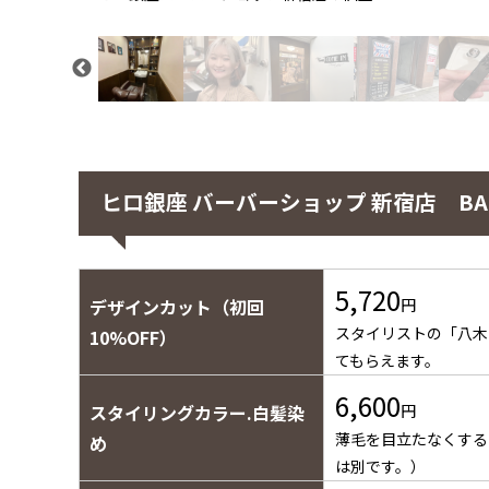
ヒロ銀座 バーバーショップ 新宿店 BARB
5,720
デザインカット（初回
円
スタイリストの「八木
10%OFF）
てもらえます。
6,600
スタイリングカラー.白髪染
円
薄毛を目立たなくする
め
は別です。）