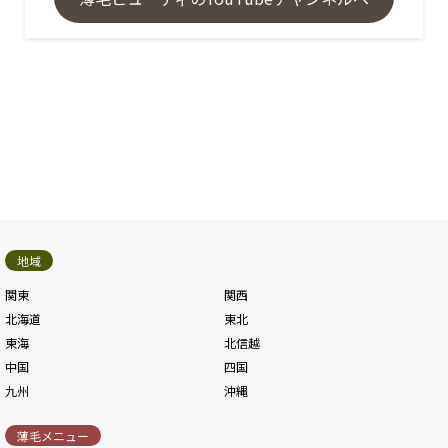
地域
関東
関西
北海道
東北
東海
北信越
中国
四国
九州
沖縄
薄毛メニュー