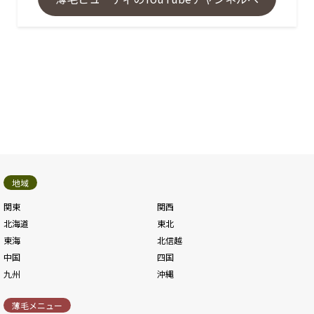
地域
関東
関西
北海道
東北
東海
北信越
中国
四国
九州
沖縄
薄毛メニュー