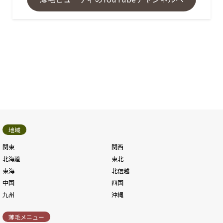
地域
関東
関西
北海道
東北
東海
北信越
中国
四国
九州
沖縄
薄毛メニュー