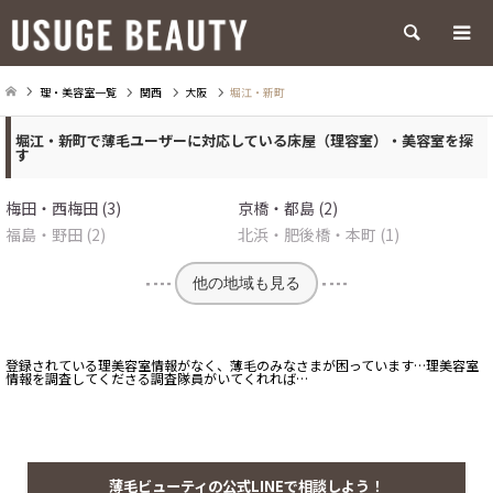
検索
理・美容室一覧
関西
大阪
堀江・新町
堀江・新町で薄毛ユーザーに対応している床屋（理容室）・美容室を探
す
梅田・西梅田 (3)
京橋・都島 (2)
福島・野田 (2)
北浜・肥後橋・本町 (1)
他の地域も見る
登録されている理美容室情報がなく、薄毛のみなさまが困っています…理美容室
情報を調査してくださる調査隊員がいてくれれば…
薄毛ビューティの公式LINEで相談しよう！