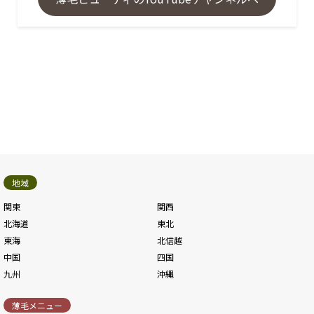
地域
関東
関西
北海道
東北
東海
北信越
中国
四国
九州
沖縄
薄毛メニュー