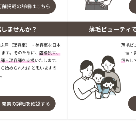
店舗掲載の詳細はこちら
業しませんか？
薄毛ビューティ
床屋（理容室） ・美容室を日本
薄毛ビ
 ます。そのために、
店舗独立、
「理・
容師・理容師を支援
いたします。
信
もし
ら始められれば と思いますの
い。
・開業の詳細を確認する