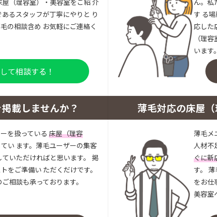
床屋（理容室）・美容室をご紹 介
ん。私
であるスタッフが丁寧にやりと り
す る
毛の相談含め お気軽にご連絡く
応した
（理容
います
登録して相談する！
を掲載しませんか？
薄毛対応の床屋（
ューを扱っている
床屋（理容
薄毛メ
してい ます。薄毛ユーザーの集客
人材不
していただければと思います。 掲
ぐに新
トをご準備い ただくだけです。
す。 
のご相談も承っております。
をお仕
美容室