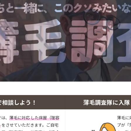
で相談しよう！
薄毛調査隊に入隊
では、
薄毛に対応 した床屋（理容
薄毛に
い
をさせていただきます。ご自宅
プが「