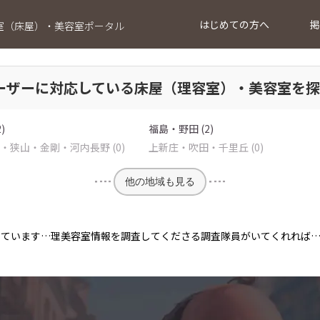
はじめての方へ
掲
室（床屋）・美容室ポータル
ーザーに対応している床屋（理容室）・美容室を
)
福島・野田 (2)
・狭山・金剛・河内長野 (0)
上新庄・吹田・千里丘 (0)
他の地域も見る
っています…理美容室情報を調査してくださる調査隊員がいてくれれば