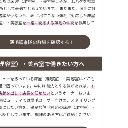
たちは床 屋（理容室）・美容室こそが、若ハゲを相談
場所として最適だと考えています。 まだまだ、薄毛に対
店舗が少ない今、表 に出てこない薄毛に対応した床屋
室）・美容室を
一緒に開拓する薄毛の仲間
を募集して
。
薄毛調査隊の詳細を確認する！
理容室）・美容室で働きたい方へ
ニューを扱っている床屋（理容室）・美 容室はどこも
足で困っています。中には 能力とやる気があれば、
す
店舗を出して店長を任せたい
というオーナーもいま
薄毛ビューティでは薄毛ユーザー向けの、スタ イリング
事にしたい方を、優良な薄毛対 応の床屋（理容室）・
へ紹介しています。 興味のある方はご連絡ください。