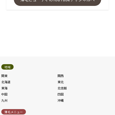
地域
関東
関西
北海道
東北
東海
北信越
中国
四国
九州
沖縄
薄毛メニュー