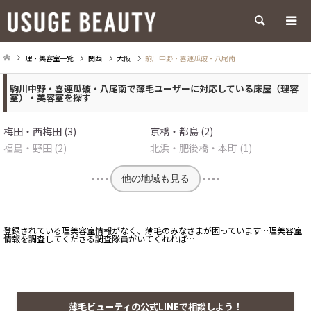
検索
理・美容室一覧
関西
大阪
駒川中野・喜連瓜破・八尾南
駒川中野・喜連瓜破・八尾南で薄毛ユーザーに対応している床屋（理容
室）・美容室を探す
梅田・西梅田 (3)
京橋・都島 (2)
福島・野田 (2)
北浜・肥後橋・本町 (1)
他の地域も見る
登録されている理美容室情報がなく、薄毛のみなさまが困っています…理美容室
情報を調査してくださる調査隊員がいてくれれば…
薄毛ビューティの公式LINEで相談しよう！