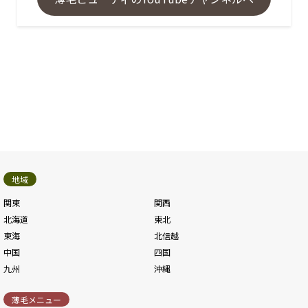
地域
関東
関西
北海道
東北
東海
北信越
中国
四国
九州
沖縄
薄毛メニュー