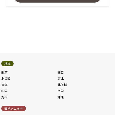
地域
関東
関西
北海道
東北
東海
北信越
中国
四国
九州
沖縄
薄毛メニュー