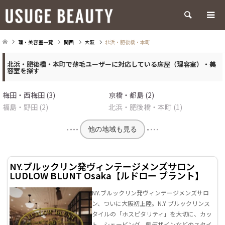
検索
理・美容室一覧
関西
大阪
北浜・肥後橋・本町
北浜・肥後橋・本町で薄毛ユーザーに対応している床屋（理容室）・美
容室を探す
梅田・西梅田 (3)
京橋・都島 (2)
福島・野田 (2)
北浜・肥後橋・本町 (1)
他の地域も見る
NY.ブルックリン発ヴィンテージメンズサロン
LUDLOW BLUNT Osaka【ルドロー ブラント】
NY.ブルックリン発ヴィンテージメンズサロ
ン、ついに大阪初上陸。N.Y ブルックリンス
タイルの「ホスピタリティ」を大切に、カッ
ト、シェービング、髭デザインなどのスタイ