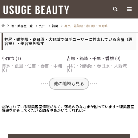
検索
理・美容室一覧
九州
福岡
井尻・雑餉隈・春日原・大野城
井尻・雑餉隈・春日原・大野城で薄毛ユーザーに対応している床屋（理
容室）・美容室を探す
小郡市 (1)
吉塚・箱崎・千早・香椎 (0)
博多・祇園・住吉・春吉・中洲
井尻・雑餉隈・春日原・大野城
(0)
(0)
他の地域も見る
登録されている理美容室情報がなく、薄毛のみなさまが困っています…理美容室
情報を調査してくださる調査隊員がいてくれれば…