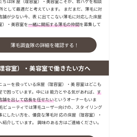
たちは床 屋（理容室）・美容室こそが、若ハゲを相談
場所として最適だと考えています。 まだまだ、薄毛に対
店舗が少ない今、表 に出てこない薄毛に対応した床屋
室）・美容室を
一緒に開拓する薄毛の仲間
を募集して
。
薄毛調査隊の詳細を確認する！
理容室）・美容室で働きたい方へ
ニューを扱っている床屋（理容室）・美 容室はどこも
足で困っています。中には 能力とやる気があれば、
す
店舗を出して店長を任せたい
というオーナーもいま
薄毛ビューティでは薄毛ユーザー向けの、スタ イリング
事にしたい方を、優良な薄毛対 応の床屋（理容室）・
へ紹介しています。 興味のある方はご連絡ください。