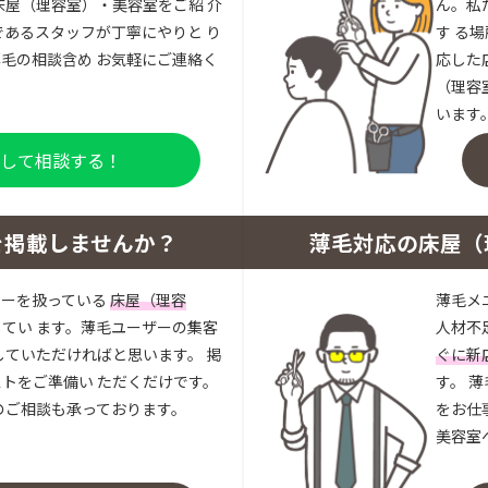
床屋（理容室）・美容室をご紹 介
ん。私
であるスタッフが丁寧にやりと り
す る
毛の相談含め お気軽にご連絡く
応した
（理容
います
登録して相談する！
を掲載しませんか？
薄毛対応の床屋（
ューを扱っている
床屋（理容
薄毛メ
してい ます。薄毛ユーザーの集客
人材不
していただければと思います。 掲
ぐに新
トをご準備い ただくだけです。
す。 
のご相談も承っております。
をお仕
美容室