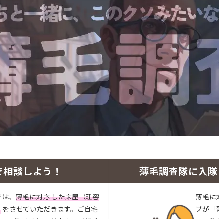
で相談しよう！
薄毛調査隊に入隊
では、
薄毛に対応 した床屋（理容
薄毛に
い
をさせていただきます。ご自宅
プが「