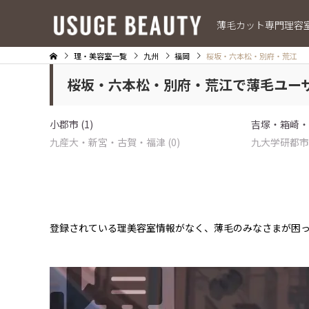
薄毛カット専門理容
理・美容室一覧
九州
福岡
桜坂・六本松・別府・荒江
桜坂・六本松・別府・荒江で薄毛ユー
小郡市 (1)
吉塚・箱崎・千
九産大・新宮・古賀・福津 (0)
九大学研都市・
登録されている理美容室情報がなく、薄毛のみなさまが困