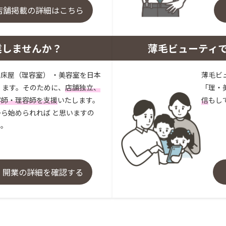
店舗掲載の詳細はこちら
業しませんか？
薄毛ビューティ
床屋（理容室） ・美容室を日本
薄毛ビ
 ます。そのために、
店舗独立、
「理・
容師・理容師を支援
いたします。
信
もし
ら始められれば と思いますの
い。
・開業の詳細を確認する