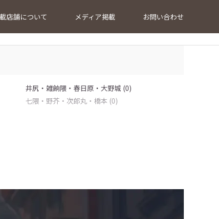
載店舗について
メディア掲載
お問い合わせ
井尻・雑餉隈・春日原・大野城 (0)
七隈・野芥・次郎丸・橋本 (0)
…