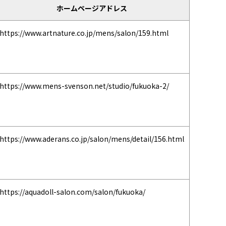
ホームページアドレス
https://www.artnature.co.jp/mens/salon/159.html
https://www.mens-svenson.net/studio/fukuoka-2/
https://www.aderans.co.jp/salon/mens/detail/156.html
https://aquadoll-salon.com/salon/fukuoka/