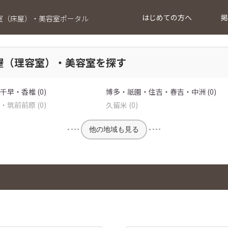
はじめての方へ
掲
室（床屋）・美容室ポータル
屋（理容室）・美容室を探す
早・香椎 (0)
博多・祇園・住吉・春吉・中洲 (0)
筑前前原 (0)
久留米 (0)
他の地域も見る