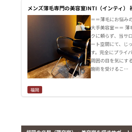
メンズ薄毛専門の美容室INTI（インティ） 
＝＝薄毛にお悩み
大手美容室＝＝ 薄
クに頼らず、当サ
ート空間にて、じ
す。完全にプライ
周囲の目を気にす
施術を受けるこ…
福岡