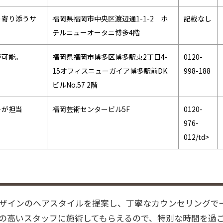
う寄り添うサ
福岡県福岡市中央区渡辺通1-1-2 ホ
記載なし
テルニューオータニ博多4階
が可能。
福岡県福岡市博多区博多駅東2丁目4-
0120-
15オフィスニューガイア博多駅前DK
998-188
ビルNo.57 2階
トが担当
福岡芸術センタービル5F
0120-
976-
012/td>
ザインのヘアスタイルを提案し、丁寧なカウンセリングで
の高いスタッフに施術してもらえるので、特別な時間を過