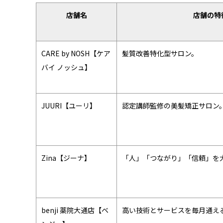
店舗名
店舗の特
CARE by NOSH【ケア
髪質改善特化型サロン。
バイ ノッシュ】
JUURI【ユーリ】
認定講師監修の美髪矯正サロン
Zina【ジーナ】
「人」「つながり」「信頼」を
benji 薬院大通店【ベ
高い技術とサービスを毎月通え