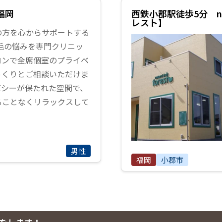
福岡
西鉄小郡駅徒歩5分 nat
レスト】
の方を心からサポートする
毛の悩みを専門クリニッ
ロンで全席個室のプライベ
っくりとご相談いただけま
バシーが保たれた空間で、
ることなくリラックスして
男性
福岡
小郡市