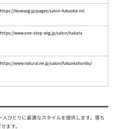
https://ilovewig.jp/pages/salon-fukuoka-ml
https://www.one-step-wig.jp/salon/hakata
https://www.natural.ne.jp/salon/fukuokahonbu/
一人ひとりに最適なスタイルを提供します。落ち
ごせます。