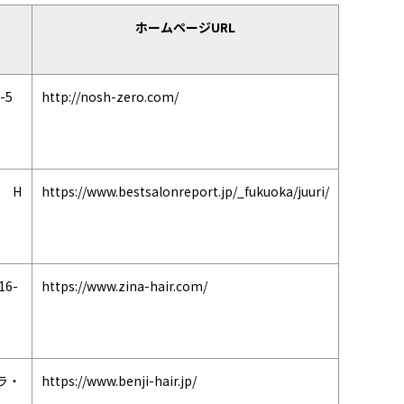
ホームページURL
-5
http://nosh-zero.com/
6 H
https://www.bestsalonreport.jp/_fukuoka/juuri/
6-
https://www.zina-hair.com/
ラ・
https://www.benji-hair.jp/