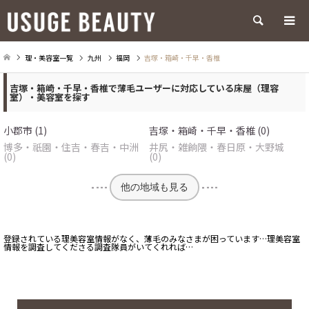
検索
理・美容室一覧
九州
福岡
吉塚・箱崎・千早・香椎
吉塚・箱崎・千早・香椎で薄毛ユーザーに対応している床屋（理容
室）・美容室を探す
小郡市 (1)
吉塚・箱崎・千早・香椎 (0)
博多・祇園・住吉・春吉・中洲
井尻・雑餉隈・春日原・大野城
(0)
(0)
他の地域も見る
登録されている理美容室情報がなく、薄毛のみなさまが困っています…理美容室
情報を調査してくださる調査隊員がいてくれれば…