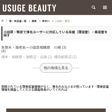
検索
理・美容室一覧
関東
神奈川
小田原・鴨宮
小田原・鴨宮で薄毛ユーザーに対応している床屋（理容室）・美容室を
探す
本厚木・海老名～小田急相模原
川崎 (3)
(4)
橋本・相模原・淵野辺・古淵 (2)
横浜駅周辺 (2)
他の地域も見る
登録されている理美容室情報がなく、薄毛のみなさまが困っています…理美容室
情報を調査してくださる調査隊員がいてくれれば…