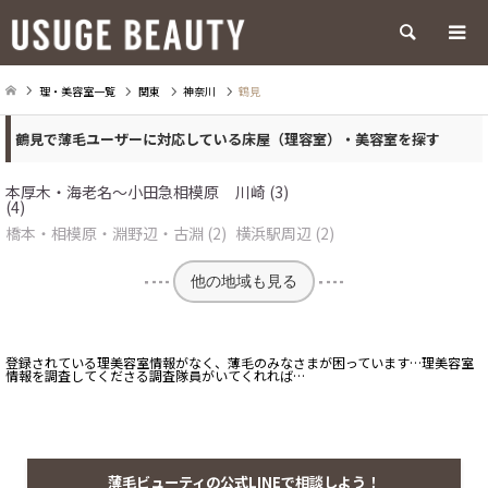
検索
理・美容室一覧
関東
神奈川
鶴見
鶴見で薄毛ユーザーに対応している床屋（理容室）・美容室を探す
本厚木・海老名～小田急相模原
川崎 (3)
(4)
橋本・相模原・淵野辺・古淵 (2)
横浜駅周辺 (2)
他の地域も見る
登録されている理美容室情報がなく、薄毛のみなさまが困っています…理美容室
情報を調査してくださる調査隊員がいてくれれば…
薄毛ビューティの公式LINEで相談しよう！