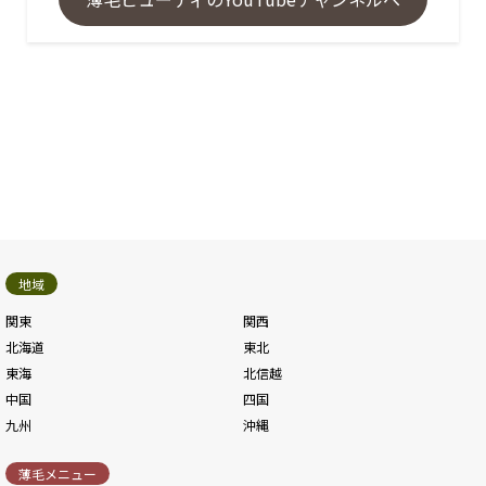
地域
関東
関西
北海道
東北
東海
北信越
中国
四国
九州
沖縄
薄毛メニュー