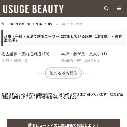
検索
理・美容室一覧
東海
愛知
八事・平針・赤池
八事・平針・赤池で薄毛ユーザーに対応している床屋（理容室）・美容
室を探す
名古屋駅・庄内通周辺 (10)
本郷・藤が丘・長久手 (1)
大府・豊明 (0)
御器所・吹上周辺 (0)
他の地域も見る
登録されている理美容室情報がなく、薄毛のみなさまが困っています…理美容室
情報を調査してくださる調査隊員がいてくれれば…
薄毛ビューティの公式LINEで相談しよう！