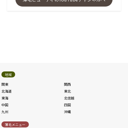
地域
関東
関西
北海道
東北
東海
北信越
中国
四国
九州
沖縄
薄毛メニュー