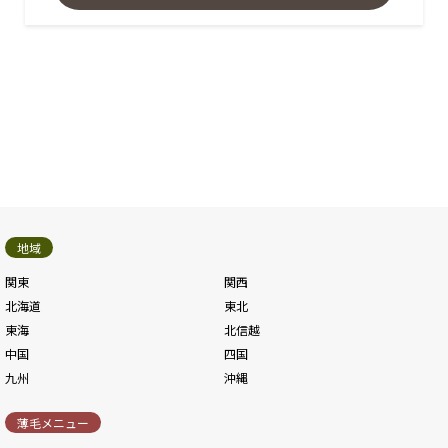
地域
関東
関西
北海道
東北
東海
北信越
中国
四国
九州
沖縄
薄毛メニュー