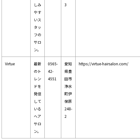
しみ
3
やす
いス
タッ
フの
サロ
ン。
Virtue
最新
0565-
愛知
https://virtue-hairsalon.com/
のト
42-
県豊
レン
4551
田市
ドを
浄水
発信
町伊
して
保原
いる
248-
ヘア
2
サロ
ン。