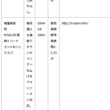
力派
3F
サロ
ン。
個室美容
毎月
0564-
愛知
http://rr-salon.info/
院
通え
64-
県岡
RrSALON 岡
る価
1864
崎市
崎トリート
格で
竜美
メント&ヘッ
カウ
西2-
ドスパ
ンセ
1-23
リン
1F
グ～
仕上
げま
でマ
ンツ
ーマ
ン対
応。