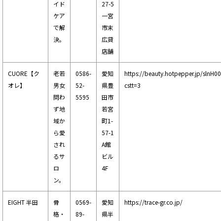
イド
27-5
ケア
一宮
で解
市末
決。
広貸
店舗
CUORE【ク
老若
0586-
愛知
https://beauty.hotpepper.jp/slnH
オレ】
男女
52-
県豊
cstt=3
問わ
5595
田市
ず地
若宮
域か
町1-
ら愛
57-1
され
A館
るサ
ビル
ロ
4F
ン。
EIGHT 半田
骨
0569-
愛知
https://trace-gr.co.jp/
格・
89-
県半