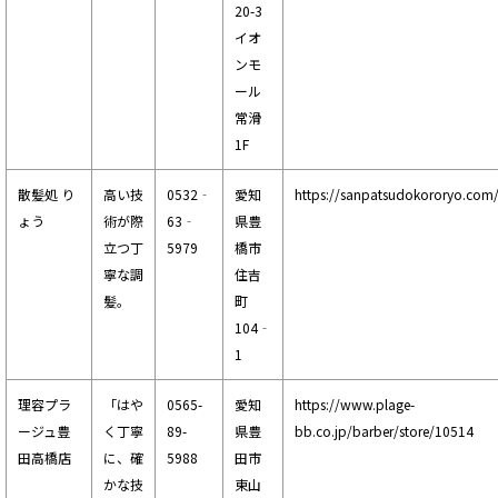
20-3
イオ
ンモ
ール
常滑
1F
散髪処 り
高い技
0532‐
愛知
https://sanpatsudokororyo.com
ょう
術が際
63‐
県豊
立つ丁
5979
橋市
寧な調
住吉
髪。
町
104‐
1
理容プラ
「はや
0565-
愛知
https://www.plage-
ージュ豊
く丁寧
89-
県豊
bb.co.jp/barber/store/10514
田高橋店
に、確
5988
田市
かな技
東山