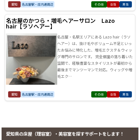
愛知
名古屋駅・庄内通周辺
その他
女性
男性
名古屋のかつら・増毛ヘアーサロン Lazo
hair【ラソヘアー】
名古屋・名駅エリアにある Lazo hair（ラソ
ヘアー）は、抜け毛やボリューム不足といっ
たお悩みに特化した、増毛エクステ＆ウィッ
グ専門のサロンです。 完全個室の落ち着いた
空間で、経験豊富なスタイリストが最初から
最後までマンツーマンで対応。ウィッグや増
毛エク…
愛知
名古屋駅・庄内通周辺
その他
女性
男性
愛知県の床屋（理容室）・美容室を探すサポートをします！