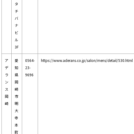
タ
チ
バ
ナ
ビ
ル
3F
ア
愛
0564-
https://www.aderans.co.jp/salon/mens/detail/530.html
デ
知
23-
ラ
県
9696
ン
岡
ス
崎
岡
市
崎
明
大
寺
本
町