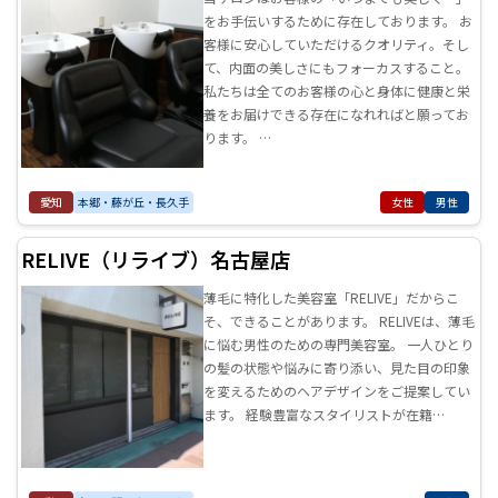
をお手伝いするために存在しております。 お
客様に安心していただけるクオリティ。そし
て、内面の美しさにもフォーカスすること。
私たちは全てのお客様の心と身体に健康と栄
養をお届けできる存在になれればと願ってお
ります。 …
愛知
本郷・藤が丘・長久手
女性
男性
RELIVE（リライブ）名古屋店
薄毛に特化した美容室「RELIVE」だからこ
そ、できることがあります。 RELIVEは、薄毛
に悩む男性のための専門美容室。 一人ひとり
の髪の状態や悩みに寄り添い、見た目の印象
を変えるためのヘアデザインをご提案してい
ます。 経験豊富なスタイリストが在籍…