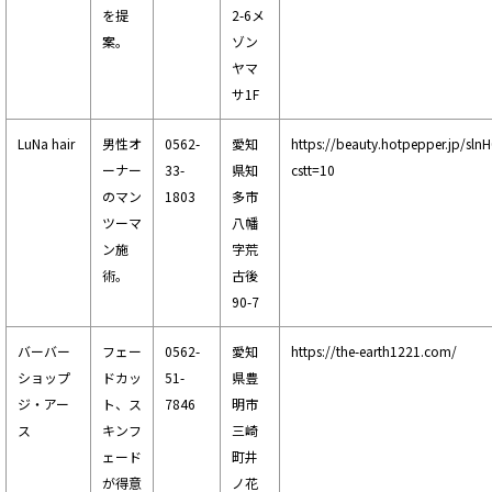
を提
2-6メ
案。
ゾン
ヤマ
サ1F
LuNa hair
男性オ
0562-
愛知
https://beauty.hotpepper.jp/sl
ーナー
33-
県知
cstt=10
のマン
1803
多市
ツーマ
八幡
ン施
字荒
術。
古後
90-7
バーバー
フェー
0562-
愛知
https://the-earth1221.com/
ショップ
ドカッ
51-
県豊
ジ・アー
ト、ス
7846
明市
ス
キンフ
三崎
ェード
町井
が得意
ノ花