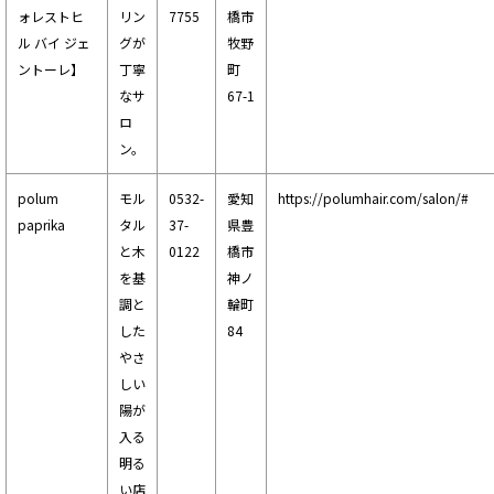
ォレストヒ
リン
7755
橋市
ル バイ ジェ
グが
牧野
ントーレ】
丁寧
町
なサ
67-1
ロ
ン。
polum
モル
0532-
愛知
https://polumhair.com/salon/#
paprika
タル
37-
県豊
と木
0122
橋市
を基
神ノ
調と
輪町
した
84
やさ
しい
陽が
入る
明る
い店