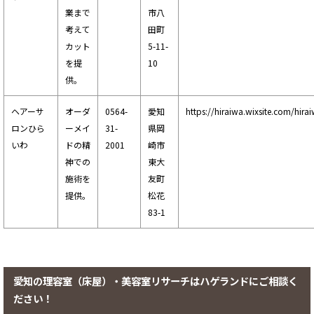
業まで
市八
考えて
田町
カット
5-11-
を提
10
供。
ヘアーサ
オーダ
0564-
愛知
https://hiraiwa.wixsite.com/hira
ロンひら
ーメイ
31-
県岡
いわ
ドの精
2001
崎市
神での
東大
施術を
友町
提供。
松花
83-1
愛知の理容室（床屋）・美容室リサーチはハゲランドにご相談く
ださい！