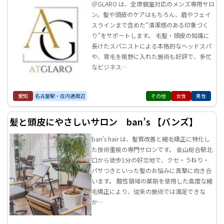
＠GLARO は、全席個室対応のメンズ専用サロ
ン。髪や頭皮のケアはもちろん、眉やフェイ
スラインまで含めた“清潔感のある印象づく
り”をサポートします。 毛髪・頭皮の知識に
長けたスパニストによる本格的なヘッドスパ
や、育毛を視野に入れた施術も好評で、多忙
なビジネス…
愛知
名古屋駅・庄内通周辺
その他
女性
男性
髪と頭皮にやさしいサロン ban’s 【バンズ】
ban’s hair は、髪質改善と縮毛矯正に特化し
た技術重視の専門サロンです。 金山総合駅北
口から徒歩1分の好立地で、クセ・うねり・
パサつきといった髪のお悩みに真摯に向き合
います。 酸性領域の薬剤を使用した高度な縮
毛矯正により、従来の施術では満足できな
か…