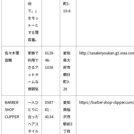
術
町1-
で。」
10-6
をモッ
トーと
する理
容室。
佐々木理
家族で
0120-
愛知
http://sasakiriyoukan.g1.xrea.co
容館
利用で
46-
県大
きるア
1036
府市
ットホ
朝日
ームな
町3-
雰囲気
26
BARBER
一人ひ
0587‐
愛知
https://barber-shop-clipper.com
SHOP
とりに
81‐
県稲
CLIPPER
合った
4134
沢市
ヘアス
駅前3
タイル
丁目