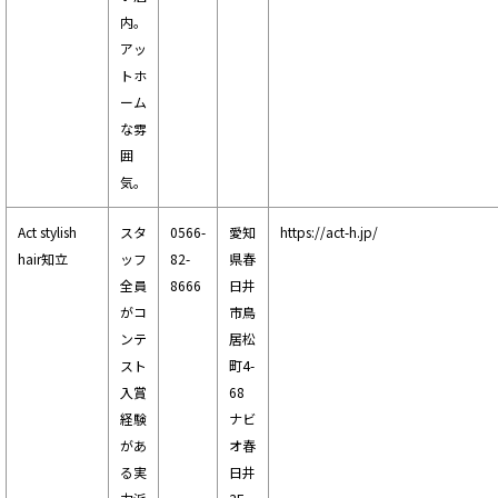
内。
アッ
トホ
ーム
な雰
囲
気。
Act stylish
スタ
0566-
愛知
https://act-h.jp/
hair知立
ッフ
82-
県春
全員
8666
日井
がコ
市鳥
ンテ
居松
スト
町4-
入賞
68
経験
ナビ
があ
オ春
る実
日井