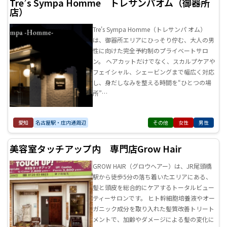
Tre’s Sympa Homme トレサンパオム（御器所
店）
Tre's Sympa Homme（トレサンパ オム）
は、御器所エリアにひっそり佇む、大人の男
性に向けた完全予約制のプライベートサロ
ン。 ヘアカットだけでなく、スカルプケアや
フェイシャル、シェービングまで幅広く対応
し、身だしなみを整える時間を“ひとつの場
所”…
愛知
名古屋駅・庄内通周辺
その他
女性
男性
美容室タッチアップ内 専門店Grow Hair
GROW HAIR（グロウヘアー）は、JR尾頭橋
駅から徒歩5分の落ち着いたエリアにある、
髪と頭皮を総合的にケアするトータルビュー
ティーサロンです。 ヒト幹細胞培養液やオー
ガニック成分を取り入れた髪質改善トリート
メントで、加齢やダメージによる髪の変化に