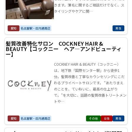
きます。薄毛に関するご相談だけでなく、ス
タイリングやケアに関…
愛知
名古屋駅・庄内通周辺
男性
髪質改善特化サロン COCKNEY HAIR &
BEAUTY【コックニー ヘア―アンドビューティ
ー】
COCKNEY HAIR & BEAUTY（コックニー）
は、地下鉄「国際センター駅」から徒歩1
分。髪質改善と丁寧なカウンセリングにこだ
わるプライベートサロンです。 “あたりまえ
のことを、ていねいに、最高の仕上がり
で。”を大切に、話題の髪質改善トリートメン
トや…
愛知
名古屋駅・庄内通周辺
その他
女性
男性