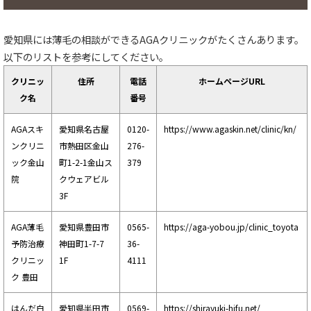
愛知県には薄毛の相談ができるAGAクリニックがたくさんあります。
以下のリストを参考にしてください。
クリニッ
住所
電話
ホームページURL
ク名
番号
AGAスキ
愛知県名古屋
0120-
https://www.agaskin.net/clinic/kn/
ンクリニ
市熱田区金山
276-
ック金山
町1-2-1金山ス
379
院
クウェアビル
3F
AGA薄毛
愛知県豊田市
0565-
https://aga-yobou.jp/clinic_toyota
予防治療
神田町1-7-7
36-
クリニッ
1F
4111
ク 豊田
はんだ白
愛知県半田市
0569-
https://shirayuki-hifu.net/