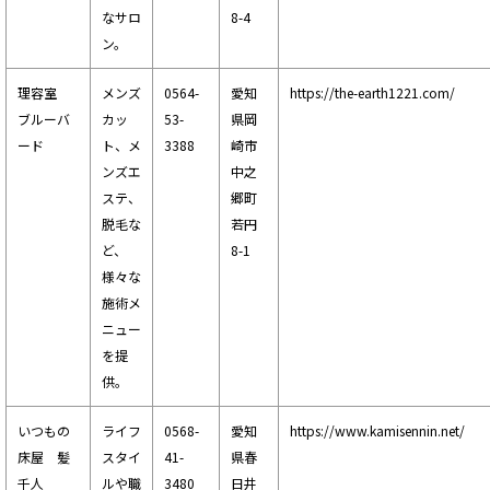
なサロ
8-4
ン。
理容室
メンズ
0564-
愛知
https://the-earth1221.com/
ブルーバ
カッ
53-
県岡
ード
ト、メ
3388
崎市
ンズエ
中之
ステ、
郷町
脱毛な
若円
ど、
8-1
様々な
施術メ
ニュー
を提
供。
いつもの
ライフ
0568-
愛知
https://www.kamisennin.net/
床屋 髪
スタイ
41-
県春
千人
ルや職
3480
日井