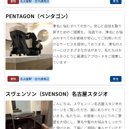
愛知
名古屋駅・庄内通周辺
男性
PENTAGON（ペンタゴン）
薄毛に悩むすべての方へ。安心と自信を取り
戻すためのご提案を。 当店では、薄毛にお悩
みのすべてのお客様が安心してご利用いただ
けるサービスを提供しております。 薄毛のカ
バーにはさまざまな方法があり、私たちはお
一人おひとりに最適なアプローチをご提案し
ています…
愛知
名古屋駅・庄内通周辺
男性
スヴェンソン（SVENSON）名古屋スタジオ
こんにちは。スヴェンソン名古屋スタジオの
ページをご覧いただき、誠にありがとうござ
います。私たちは、お客様一人ひとりのご要
望を大切にし、薄毛や髪のお悩みをしっかり
と受け止め、丁寧にご相談に乗らせていただ