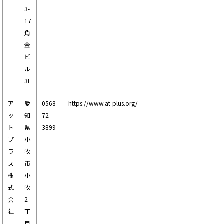
3-
17
角
金
ビ
ル
3F
ア
愛
0568-
https://www.at-plus.org/
ッ
知
72-
ト
県
3899
プ
小
ラ
牧
ス
市
株
小
式
牧
会
2
社
丁
目