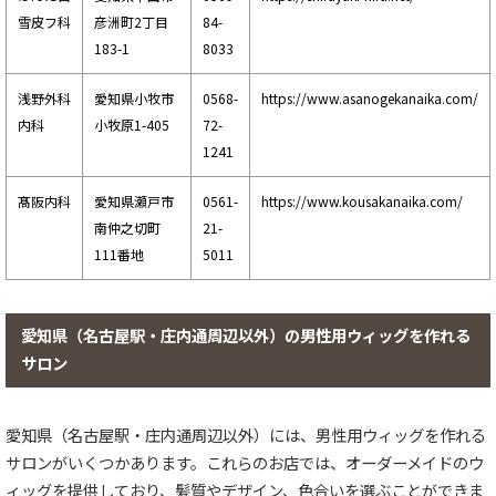
雪皮フ科
彦洲町2丁目
84-
183-1
8033
浅野外科
愛知県小牧市
0568-
https://www.asanogekanaika.com/
内科
小牧原1-405
72-
1241
髙阪内科
愛知県瀬戸市
0561-
https://www.kousakanaika.com/
南仲之切町
21-
111番地
5011
愛知県（名古屋駅・庄内通周辺以外）の男性用ウィッグを作れる
サロン
愛知県（名古屋駅・庄内通周辺以外）には、男性用ウィッグを作れる
サロンがいくつかあります。これらのお店では、オーダーメイドのウ
ィッグを提供しており、髪質やデザイン、色合いを選ぶことができま