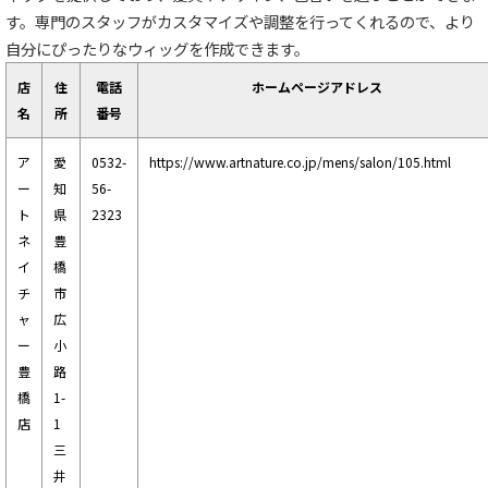
す。専門のスタッフがカスタマイズや調整を行ってくれるので、より
自分にぴったりなウィッグを作成できます。
店
住
電話
ホームページアドレス
名
所
番号
ア
愛
0532-
https://www.artnature.co.jp/mens/salon/105.html
ー
知
56-
ト
県
2323
ネ
豊
イ
橋
チ
市
ャ
広
ー
小
豊
路
橋
1-
店
1
三
井