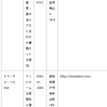
髪
6722
田市
質・
青山
髪の
3-
生え
29-8
グセ
に合
わせ
た繊
細カ
ット
を提
供。
ビラ・デ
アッ
0561-
愛知
https://biradelsol.com/
ル・ソル
トホ
21-
県瀬
Hair
ーム
1684
戸市
な雰
東寺
囲気
山町
と親
188-