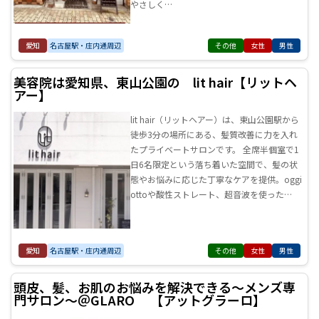
やさしく…
愛知
名古屋駅・庄内通周辺
その他
女性
男性
美容院は愛知県、東山公園の lit hair【リットヘ
アー】
lit hair（リットヘアー）は、東山公園駅から
徒歩3分の場所にある、髪質改善に力を入れ
たプライベートサロンです。 全席半個室で1
日6名限定という落ち着いた空間で、髪の状
態やお悩みに応じた丁寧なケアを提供。oggi
ottoや酸性ストレート、超音波を使った…
愛知
名古屋駅・庄内通周辺
その他
女性
男性
頭皮、髪、お肌のお悩みを解決できる～メンズ専
門サロン～＠GLARO 【アットグラーロ】