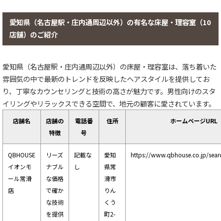
愛知県（名古屋駅・庄内通周辺以外）の有名な床屋・理容室（10
店舗）のご紹介
愛知県（名古屋駅・庄内通周辺以外）の床屋・理容室は、落ち着いた
雰囲気の中で最新のトレンドを反映したヘアスタイルを提供してお
り、丁寧なカウンセリングと技術の高さが魅力です。男性向けのスタ
イリングやリラックスできる空間で、地元の顧客に愛されています。
店舗名
店舗の
電話番
住所
ホームページURL
特徴
号
QBHOUSE
リーズ
記載な
愛知
https://www.qbhouse.co.jp/sear
イオンモ
ナブル
し
県常
ール常滑
な価格
滑市
店
で確か
りん
な技術
くう
を提供
町2-