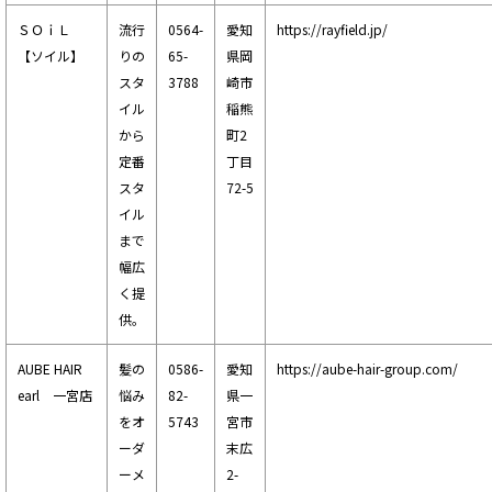
ＳＯｉＬ
流行
0564-
愛知
https://rayfield.jp/
【ソイル】
りの
65-
県岡
スタ
3788
崎市
イル
稲熊
から
町2
定番
丁目
スタ
72-5
イル
まで
幅広
く提
供。
AUBE HAIR
髪の
0586-
愛知
https://aube-hair-group.com/
earl 一宮店
悩み
82-
県一
をオ
5743
宮市
ーダ
末広
ーメ
2-