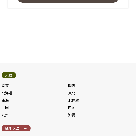
地域
関東
関西
北海道
東北
東海
北信越
中国
四国
九州
沖縄
薄毛メニュー