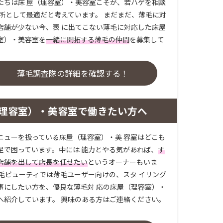
たちは床 屋（理容室）・美容室こそが、若ハゲを相談
場所として最適だと考えています。 まだまだ、薄毛に対
店舗が少ない今、表 に出てこない薄毛に対応した床屋
室）・美容室を
一緒に開拓する薄毛の仲間
を募集して
。
薄毛調査隊の詳細を確認する！
理容室）・美容室で働きたい方へ
ニューを扱っている床屋（理容室）・美 容室はどこも
足で困っています。中には 能力とやる気があれば、
す
店舗を出して店長を任せたい
というオーナーもいま
薄毛ビューティでは薄毛ユーザー向けの、スタ イリング
事にしたい方を、優良な薄毛対 応の床屋（理容室）・
へ紹介しています。 興味のある方はご連絡ください。