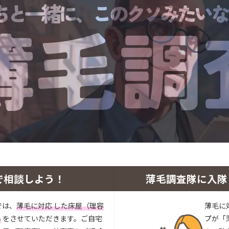
で相談しよう！
薄毛調査隊に入隊
では、
薄毛に対応 した床屋（理容
薄毛に
い
をさせていただきます。ご自宅
プが「