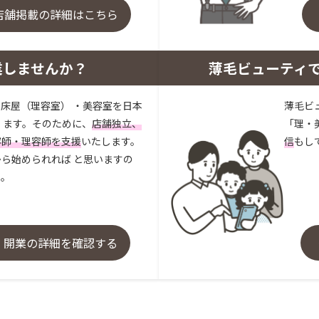
店舗掲載の詳細はこちら
業しませんか？
薄毛ビューティ
床屋（理容室） ・美容室を日本
薄毛ビ
 ます。そのために、
店舗独立、
「理・
容師・理容師を支援
いたします。
信
もし
ら始められれば と思いますの
い。
・開業の詳細を確認する