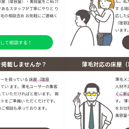
床屋（理容室）・美容室をご紹 介
ん。私
であるスタッフが丁寧にやりと り
す る
毛の相談含め お気軽にご連絡く
応した
（理容
います
登録して相談する！
を掲載しませんか？
薄毛対応の床屋（
ューを扱っている
床屋（理容
薄毛メ
してい ます。薄毛ユーザーの集客
人材不
していただければと思います。 掲
ぐに新
トをご準備い ただくだけです。
す。 
のご相談も承っております。
をお仕
美容室