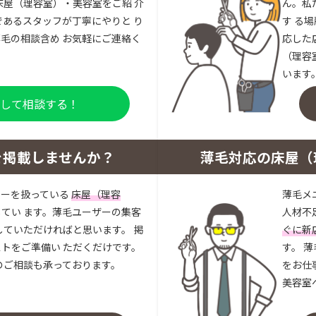
床屋（理容室）・美容室をご紹 介
ん。私
であるスタッフが丁寧にやりと り
す る
毛の相談含め お気軽にご連絡く
応した
（理容
います
登録して相談する！
を掲載しませんか？
薄毛対応の床屋（
ューを扱っている
床屋（理容
薄毛メ
してい ます。薄毛ユーザーの集客
人材不
していただければと思います。 掲
ぐに新
トをご準備い ただくだけです。
す。 
のご相談も承っております。
をお仕
美容室