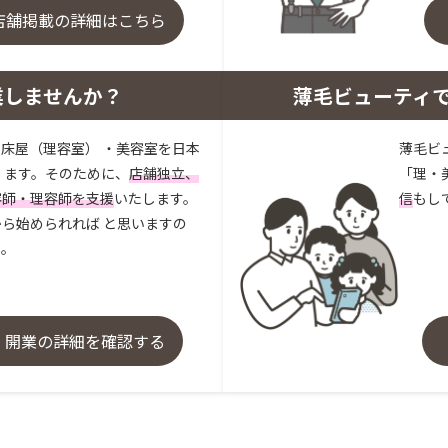
店舗掲載の詳細はこちら
業しませんか？
薄毛ビューティ
床屋（理容室） ・美容室を日本
薄毛ビ
 ます。そのために、
店舗独立、
「理・
容師・理容師を支援
いたします。
信
もし
ら始められれば と思いますの
い。
・開業の詳細を確認する