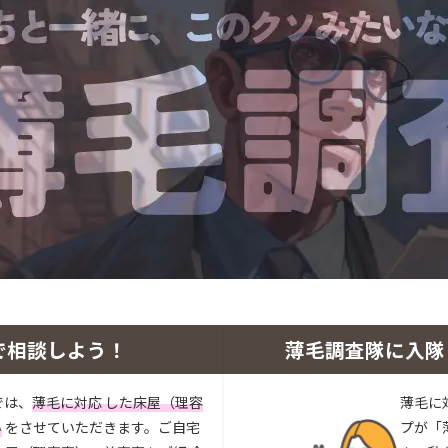
で相談しよう！
薄毛調査隊に入隊
では、
薄毛に対応 した床屋（理容
薄毛に
い
をさせていただきます。ご自宅
プが「