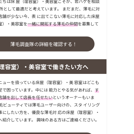
たちは床 屋（理容室）・美容室こそが、若ハゲを相談
場所として最適だと考えています。 まだまだ、薄毛に対
店舗が少ない今、表 に出てこない薄毛に対応した床屋
室）・美容室を
一緒に開拓する薄毛の仲間
を募集して
。
薄毛調査隊の詳細を確認する！
理容室）・美容室で働きたい方へ
ニューを扱っている床屋（理容室）・美 容室はどこも
足で困っています。中には 能力とやる気があれば、
す
店舗を出して店長を任せたい
というオーナーもいま
薄毛ビューティでは薄毛ユーザー向けの、スタ イリング
事にしたい方を、優良な薄毛対 応の床屋（理容室）・
へ紹介しています。 興味のある方はご連絡ください。