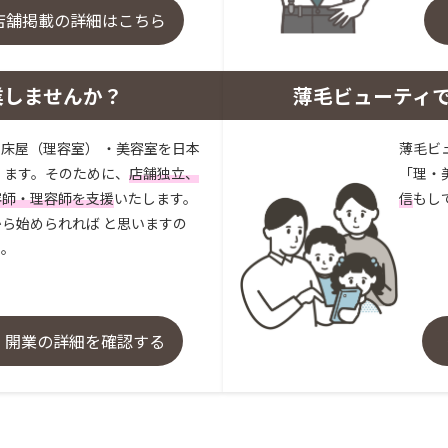
店舗掲載の詳細はこちら
業しませんか？
薄毛ビューティ
床屋（理容室） ・美容室を日本
薄毛ビ
 ます。そのために、
店舗独立、
「理・
容師・理容師を支援
いたします。
信
もし
ら始められれば と思いますの
い。
・開業の詳細を確認する