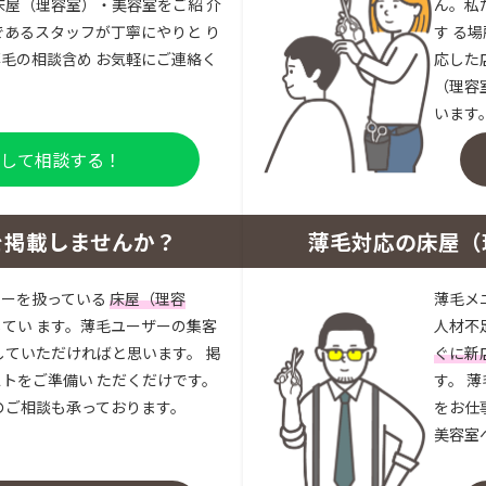
床屋（理容室）・美容室をご紹 介
ん。私
であるスタッフが丁寧にやりと り
す る
毛の相談含め お気軽にご連絡く
応した
（理容
います
登録して相談する！
を掲載しませんか？
薄毛対応の床屋（
ューを扱っている
床屋（理容
薄毛メ
してい ます。薄毛ユーザーの集客
人材不
していただければと思います。 掲
ぐに新
トをご準備い ただくだけです。
す。 
のご相談も承っております。
をお仕
美容室