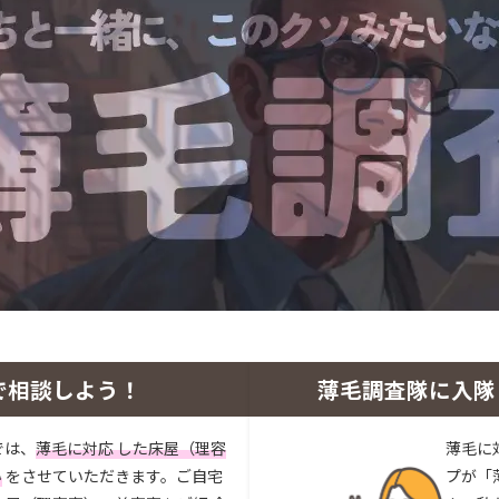
で相談しよう！
薄毛調査隊に入隊
では、
薄毛に対応 した床屋（理容
薄毛に
い
をさせていただきます。ご自宅
プが「