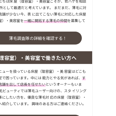
たちは床 屋（理容室）・美容室こそが、若ハゲを相談
場所として最適だと考えています。 まだまだ、薄毛に対
店舗が少ない今、表 に出てこない薄毛に対応した床屋
室）・美容室を
一緒に開拓する薄毛の仲間
を募集して
。
薄毛調査隊の詳細を確認する！
理容室）・美容室で働きたい方へ
ニューを扱っている床屋（理容室）・美 容室はどこも
足で困っています。中には 能力とやる気があれば、
す
店舗を出して店長を任せたい
というオーナーもいま
薄毛ビューティでは薄毛ユーザー向けの、スタ イリング
事にしたい方を、優良な薄毛対 応の床屋（理容室）・
へ紹介しています。 興味のある方はご連絡ください。