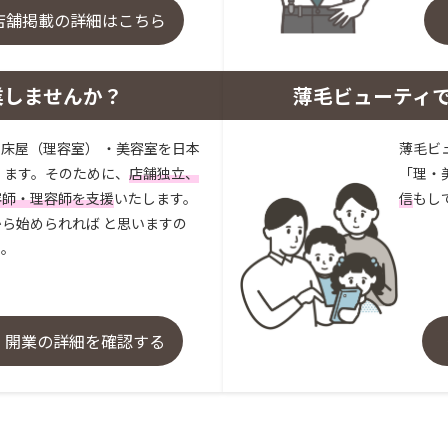
店舗掲載の詳細はこちら
業しませんか？
薄毛ビューティ
床屋（理容室） ・美容室を日本
薄毛ビ
 ます。そのために、
店舗独立、
「理・
容師・理容師を支援
いたします。
信
もし
ら始められれば と思いますの
い。
・開業の詳細を確認する