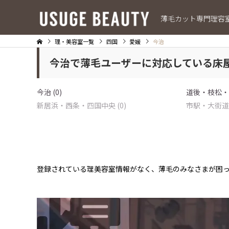
薄毛カット専門理容
理・美容室一覧
四国
愛媛
今治
今治で薄毛ユーザーに対応している床
今治 (0)
道後・枝松・久
新居浜・西条・四国中央 (0)
市駅・大街道・
登録されている理美容室情報がなく、薄毛のみなさまが困