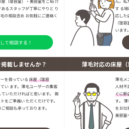
床屋（理容室）・美容室をご紹 介
ん。私
であるスタッフが丁寧にやりと り
す る
毛の相談含め お気軽にご連絡く
応した
（理容
います
登録して相談する！
を掲載しませんか？
薄毛対応の床屋（
ューを扱っている
床屋（理容
薄毛メ
してい ます。薄毛ユーザーの集客
人材不
していただければと思います。 掲
ぐに新
トをご準備い ただくだけです。
す。 
のご相談も承っております。
をお仕
美容室