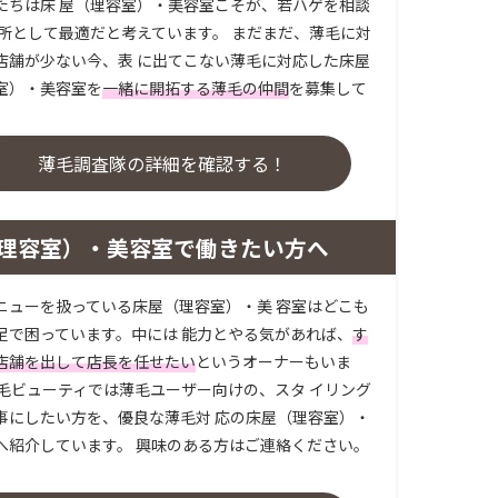
たちは床 屋（理容室）・美容室こそが、若ハゲを相談
場所として最適だと考えています。 まだまだ、薄毛に対
店舗が少ない今、表 に出てこない薄毛に対応した床屋
室）・美容室を
一緒に開拓する薄毛の仲間
を募集して
。
薄毛調査隊の詳細を確認する！
理容室）・美容室で働きたい方へ
ニューを扱っている床屋（理容室）・美 容室はどこも
足で困っています。中には 能力とやる気があれば、
す
店舗を出して店長を任せたい
というオーナーもいま
薄毛ビューティでは薄毛ユーザー向けの、スタ イリング
事にしたい方を、優良な薄毛対 応の床屋（理容室）・
へ紹介しています。 興味のある方はご連絡ください。