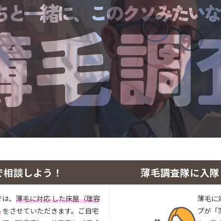
で相談しよう！
薄毛調査隊に入隊
では、
薄毛に対応 した床屋（理容
薄毛に
い
をさせていただきます。ご自宅
プが「