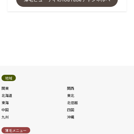
地域
関東
関西
北海道
東北
東海
北信越
中国
四国
九州
沖縄
薄毛メニュー