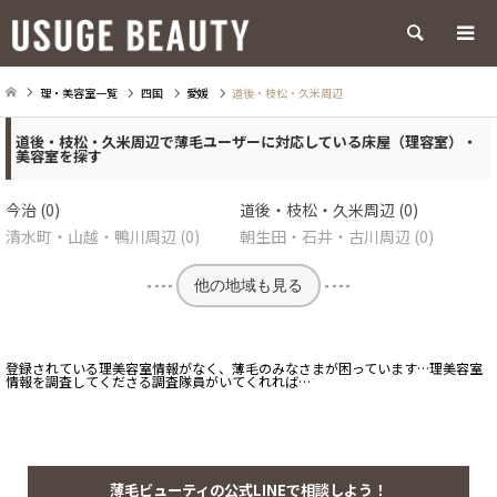
検索
理・美容室一覧
四国
愛媛
道後・枝松・久米周辺
道後・枝松・久米周辺で薄毛ユーザーに対応している床屋（理容室）・
美容室を探す
今治 (0)
道後・枝松・久米周辺 (0)
清水町・山越・鴨川周辺 (0)
朝生田・石井・古川周辺 (0)
他の地域も見る
登録されている理美容室情報がなく、薄毛のみなさまが困っています…理美容室
情報を調査してくださる調査隊員がいてくれれば…
薄毛ビューティの公式LINEで相談しよう！