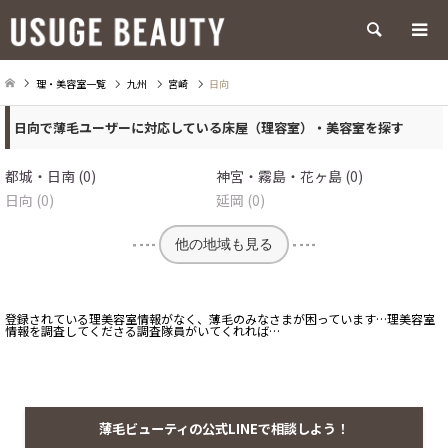
検索
理・美容室一覧
九州
宮崎
日向
日向で薄毛ユーザーに対応している床屋（理容室）・美容室を探す
都城・日南 (0)
神宮・霧島・花ヶ島 (0)
日向 (0)
延岡 (0)
他の地域も見る
登録されている理美容室情報がなく、薄毛のみなさまが困っています…理美容室
情報を調査してくださる調査隊員がいてくれれば…
薄毛ビューティの公式LINEで相談しよう！