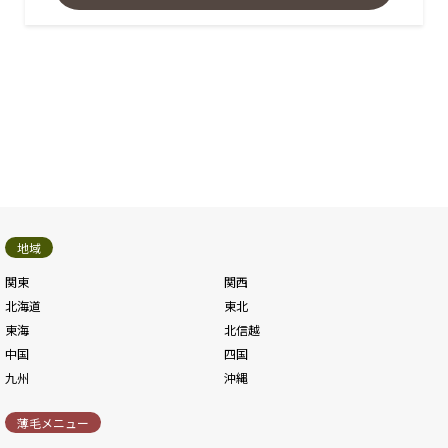
地域
関東
関西
北海道
東北
東海
北信越
中国
四国
九州
沖縄
薄毛メニュー