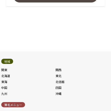
地域
関東
関西
北海道
東北
東海
北信越
中国
四国
九州
沖縄
薄毛メニュー