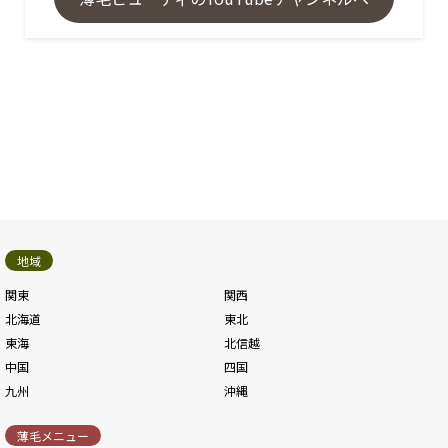
地域
関東
関西
北海道
東北
東海
北信越
中国
四国
九州
沖縄
薄毛メニュー