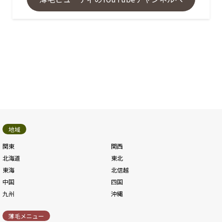
地域
関東
関西
北海道
東北
東海
北信越
中国
四国
九州
沖縄
薄毛メニュー