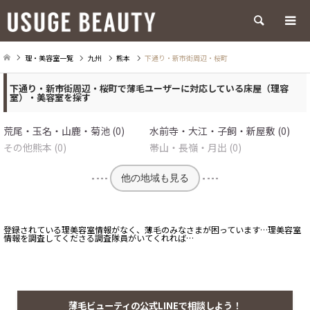
検索
理・美容室一覧
九州
熊本
下通り・新市街周辺・桜町
下通り・新市街周辺・桜町で薄毛ユーザーに対応している床屋（理容
室）・美容室を探す
荒尾・玉名・山鹿・菊池 (0)
水前寺・大江・子飼・新屋敷 (0)
その他熊本 (0)
帯山・長嶺・月出 (0)
他の地域も見る
登録されている理美容室情報がなく、薄毛のみなさまが困っています…理美容室
情報を調査してくださる調査隊員がいてくれれば…
薄毛ビューティの公式LINEで相談しよう！