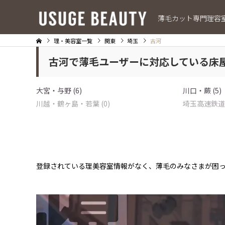
薄毛カット専門理容
理・美容室一覧
関東
埼玉
古河
古河で薄毛ユーザーに対応している床
大宮・与野 (6)
川口・蕨 (5)
川越・鶴ヶ島・若葉 (0)
埼玉高速鉄道・
登録されている理美容室情報がなく、薄毛のみなさまが困