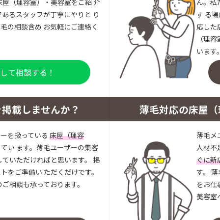
床屋（理容室）・美容室をご紹 介
ん。私
であるスタッフが丁寧にやりと り
す る
毛の相談含め お気軽にご連絡く
応した
（理容
います
登録して相談する！
を掲載しませんか？
薄毛対応の床屋（
ューを扱っている
床屋（理容
薄毛メ
してい ます。薄毛ユーザーの集客
人材不
していただければと思います。 掲
ぐに新
トをご準備い ただくだけです。
す。 
のご相談も承っております。
をお仕
美容室