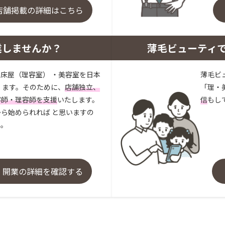
店舗掲載の詳細はこちら
業しませんか？
薄毛ビューティ
床屋（理容室） ・美容室を日本
薄毛ビ
 ます。そのために、
店舗独立、
「理・
容師・理容師を支援
いたします。
信
もし
ら始められれば と思いますの
い。
・開業の詳細を確認する