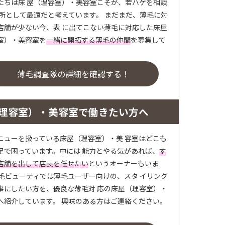
たちは床 屋（理容室）・美容室こそが、若ハゲを相談
場所として最適だと考えています。 まだまだ、薄毛に対
店舗が少ない今、表 に出てこない薄毛に対応した床屋
室）・美容室を
一緒に開拓する薄毛の仲間
を募集して
。
薄毛調査隊の詳細を確認する！
理容室）・美容室で働きたい方へ
ニューを扱っている床屋（理容室）・美 容室はどこも
足で困っています。中には 能力とやる気があれば、
す
店舗を出して店長を任せたい
というオーナーもいま
薄毛ビューティでは薄毛ユーザー向けの、スタ イリング
事にしたい方を、優良な薄毛対 応の床屋（理容室）・
へ紹介しています。 興味のある方はご連絡ください。