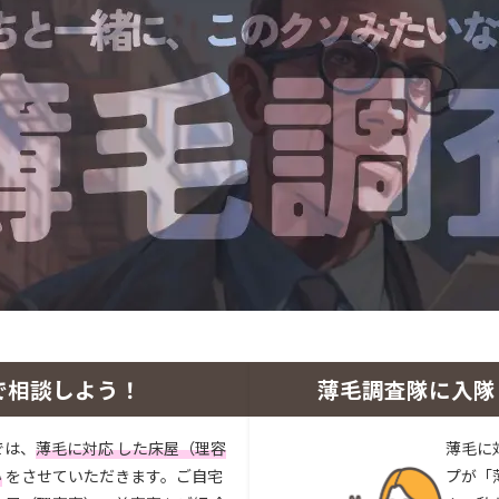
で相談しよう！
薄毛調査隊に入隊
では、
薄毛に対応 した床屋（理容
薄毛に
い
をさせていただきます。ご自宅
プが「