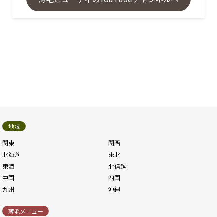
地域
関東
関西
北海道
東北
東海
北信越
中国
四国
九州
沖縄
薄毛メニュー