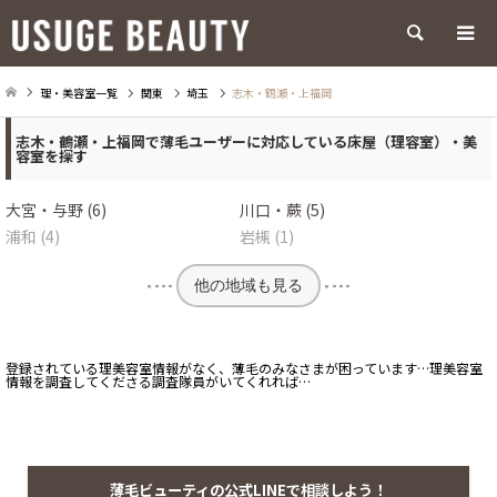
検索
理・美容室一覧
関東
埼玉
志木・鶴瀬・上福岡
志木・鶴瀬・上福岡で薄毛ユーザーに対応している床屋（理容室）・美
容室を探す
大宮・与野 (6)
川口・蕨 (5)
浦和 (4)
岩槻 (1)
他の地域も見る
登録されている理美容室情報がなく、薄毛のみなさまが困っています…理美容室
情報を調査してくださる調査隊員がいてくれれば…
薄毛ビューティの公式LINEで相談しよう！