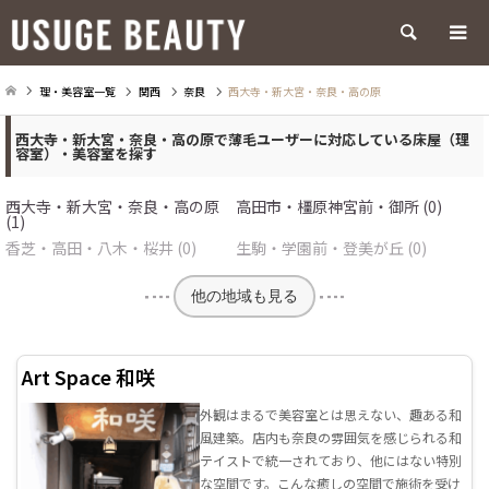
検索
理・美容室一覧
関西
奈良
西大寺・新大宮・奈良・高の原
西大寺・新大宮・奈良・高の原で薄毛ユーザーに対応している床屋（理
容室）・美容室を探す
西大寺・新大宮・奈良・高の原
高田市・橿原神宮前・御所 (0)
(1)
香芝・高田・八木・桜井 (0)
生駒・学園前・登美が丘 (0)
他の地域も見る
Art Space 和咲
外観はまるで美容室とは思えない、趣ある和
風建築。店内も奈良の雰囲気を感じられる和
テイストで統一されており、他にはない特別
な空間です。こんな癒しの空間で施術を受け