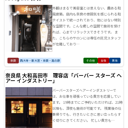
外観はまるで美容室とは思えない、趣ある和
風建築。店内も奈良の雰囲気を感じられる和
テイストで統一されており、他にはない特別
な空間です。こんな癒しの空間で施術を受け
れば、心までリラックスできそうです。 ま
た、こちらのサロンには専任の託児スタッフ
が在籍しており…
奈良
西大寺・新大宮・奈良・高の原
その他
女性
男性
奈良県 大和高田市 理容店「バーバー スターズ ヘ
アー インダストリー」
バーバースターズヘアーインダストリーで
は、お仕事を頑張っている貴方を応援してい
ます。 19時までにご予約いただければ、21時
以降も、深夜も施術が可能です。 残業後の仕
事帰りでも、行きたいときに思い立ったらす
ぐ切りにきてください。 忙しい貴方も…