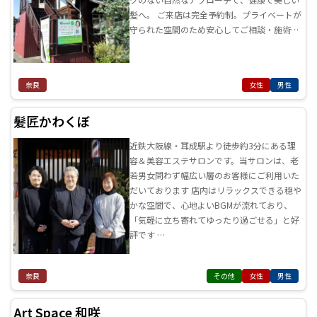
髪へ。 ご来店は完全予約制。プライベートが
守られた空間のため安心してご相談・施術…
奈良
女性
男性
髪匠かわくぼ
近鉄大阪線・耳成駅より徒歩約3分にある理
容＆美容エステサロンです。当サロンは、老
若男女問わず幅広い層のお客様にご利用いた
だいております 店内はリラックスできる穏や
かな空間で、心地よいBGMが流れており、
「気軽に立ち寄れてゆったり過ごせる」と好
評です …
奈良
その他
女性
男性
Art Space 和咲