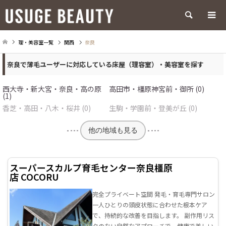
検索
理・美容室一覧
関西
奈良
奈良で薄毛ユーザーに対応している床屋（理容室）・美容室を探す
西大寺・新大宮・奈良・高の原
高田市・橿原神宮前・御所 (0)
(1)
香芝・高田・八木・桜井 (0)
生駒・学園前・登美が丘 (0)
他の地域も見る
スーパースカルプ育毛センター奈良橿原
店 COCORU
完全プライベート空間 発毛・育毛専門サロン
一人ひとりの頭皮状態に合わせた根本ケア
で、持続的な改善を目指します。 副作用リス
クのない自然なアプローチで、健康で美しい