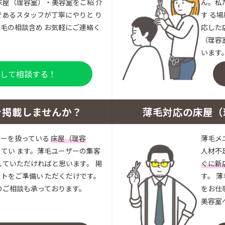
床屋（理容室）・美容室をご紹 介
ん。私
であるスタッフが丁寧にやりと り
す る
毛の相談含め お気軽にご連絡く
応した
（理容
います
登録して相談する！
を掲載しませんか？
薄毛対応の床屋（
ューを扱っている
床屋（理容
薄毛メ
してい ます。薄毛ユーザーの集客
人材不
していただければと思います。 掲
ぐに新
トをご準備い ただくだけです。
す。 
のご相談も承っております。
をお仕
美容室