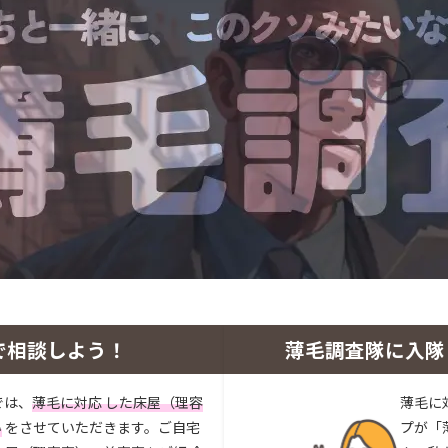
で相談しよう！
薄毛調査隊に入隊
では、
薄毛に対応 した床屋（理容
薄毛に
い
をさせていただきます。ご自宅
プが「