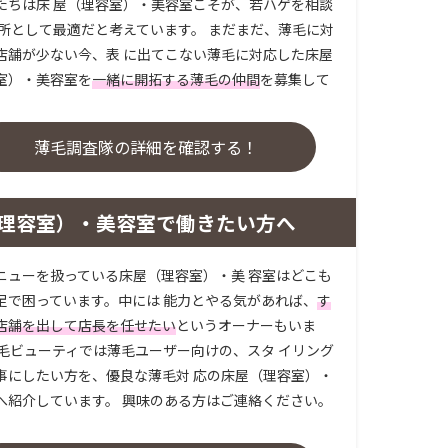
たちは床 屋（理容室）・美容室こそが、若ハゲを相談
場所として最適だと考えています。 まだまだ、薄毛に対
店舗が少ない今、表 に出てこない薄毛に対応した床屋
室）・美容室を
一緒に開拓する薄毛の仲間
を募集して
。
薄毛調査隊の詳細を確認する！
理容室）・美容室で働きたい方へ
ニューを扱っている床屋（理容室）・美 容室はどこも
足で困っています。中には 能力とやる気があれば、
す
店舗を出して店長を任せたい
というオーナーもいま
薄毛ビューティでは薄毛ユーザー向けの、スタ イリング
事にしたい方を、優良な薄毛対 応の床屋（理容室）・
へ紹介しています。 興味のある方はご連絡ください。