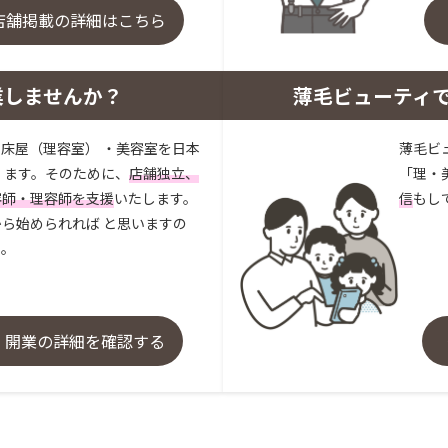
店舗掲載の詳細はこちら
業しませんか？
薄毛ビューティ
床屋（理容室） ・美容室を日本
薄毛ビ
 ます。そのために、
店舗独立、
「理・
容師・理容師を支援
いたします。
信
もし
ら始められれば と思いますの
い。
・開業の詳細を確認する