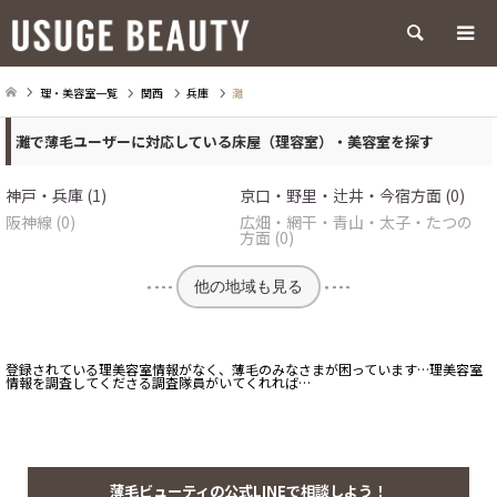
検索
理・美容室一覧
関西
兵庫
灘
灘で薄毛ユーザーに対応している床屋（理容室）・美容室を探す
神戸・兵庫 (1)
京口・野里・辻井・今宿方面 (0)
阪神線 (0)
広畑・網干・青山・太子・たつの
方面 (0)
他の地域も見る
登録されている理美容室情報がなく、薄毛のみなさまが困っています…理美容室
情報を調査してくださる調査隊員がいてくれれば…
薄毛ビューティの公式LINEで相談しよう！