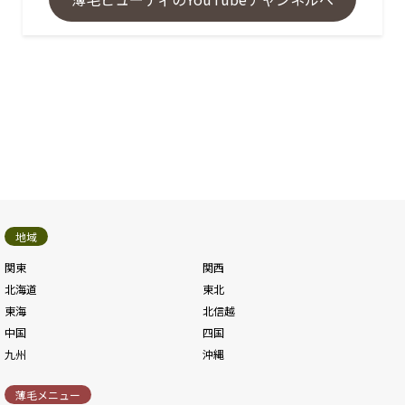
地域
関東
関西
北海道
東北
東海
北信越
中国
四国
九州
沖縄
薄毛メニュー