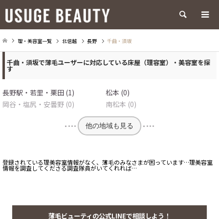
検索
理・美容室一覧
北信越
長野
千曲・須坂
千曲・須坂で薄毛ユーザーに対応している床屋（理容室）・美容室を探
す
長野駅・若里・栗田 (1)
松本 (0)
岡谷・塩尻・安曇野 (0)
南松本 (0)
他の地域も見る
登録されている理美容室情報がなく、薄毛のみなさまが困っています…理美容室
情報を調査してくださる調査隊員がいてくれれば…
薄毛ビューティの公式LINEで相談しよう！