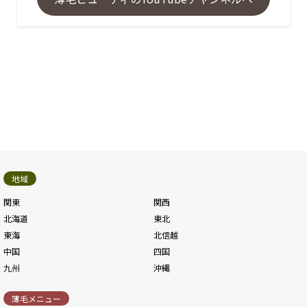
地域
関東
関西
北海道
東北
東海
北信越
中国
四国
九州
沖縄
薄毛メニュー