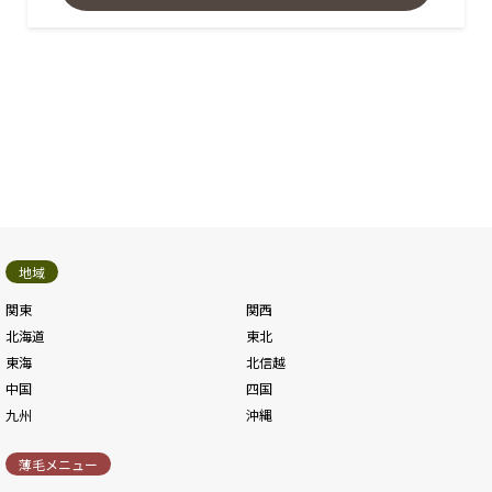
地域
関東
関西
北海道
東北
東海
北信越
中国
四国
九州
沖縄
薄毛メニュー