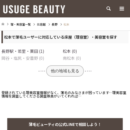
検索
理・美容室一覧
北信越
長野
松本
松本で薄毛ユーザーに対応している床屋（理容室）・美容室を探す
長野駅・若里・栗田 (1)
松本 (0)
岡谷・塩尻・安曇野 (0)
南松本 (0)
他の地域も見る
登録されている理美容室情報がなく、薄毛のみなさまが困っています…理美容室
情報を調査してくださる調査隊員がいてくれれば…
薄毛ビューティの公式LINEで相談しよう！