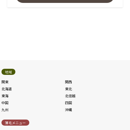
地域
関東
関西
北海道
東北
東海
北信越
中国
四国
九州
沖縄
薄毛メニュー