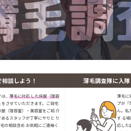
で相談しよう！
薄毛調査隊に入隊
では、
薄毛に対応 した床屋（理容
薄毛に
い
をさせていただきます。ご自宅
プが「
床屋（理容室）・美容室をご紹 介
ん。私
であるスタッフが丁寧にやりと り
す る
毛の相談含め お気軽にご連絡く
応した