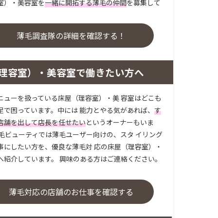
室）・美容室を
一緒に開拓する薄毛の仲間
を募集して
。
薄毛調査隊の詳細を確認する！
理容室）・美容室で働きたい方へ
ニューを扱っている床屋（理容室）・美 容室はどこも
足で困っています。中には 能力とやる気があれば、
す
店舗を出して店長を任せたい
というオーナーもいま
薄毛ビューティでは薄毛ユーザー向けの、スタ イリング
事にしたい方を、優良な薄毛対 応の床屋（理容室）・
へ紹介しています。 興味のある方はご連絡ください。
薄毛対応の店舗のお仕事を確認する