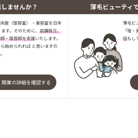
業しませんか？
薄毛ビューティ
床屋（理容室） ・美容室を日本
薄毛ビ
 ます。そのために、
店舗独立、
「理・
容師・理容師を支援
いたします。
信
もし
ら始められれば と思いますの
い。
・開業の詳細を確認する