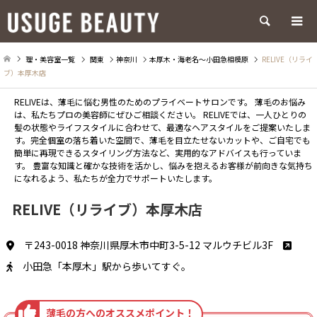
検索
理・美容室一覧
関東
神奈川
本厚木・海老名～小田急相模原
RELIVE（リライ
ブ）本厚木店
RELIVEは、薄毛に悩む男性のためのプライベートサロンです。 薄毛のお悩み
は、私たちプロの美容師にぜひご相談ください。 RELIVEでは、一人ひとりの
髪の状態やライフスタイルに合わせて、最適なヘアスタイルをご提案いたしま
す。完全個室の落ち着いた空間で、薄毛を目立たせないカットや、ご自宅でも
簡単に再現できるスタイリング方法など、実用的なアドバイスも行っていま
す。 豊富な知識と確かな技術を活かし、悩みを抱えるお客様が前向きな気持ち
になれるよう、私たちが全力でサポートいたします。
RELIVE（リライブ）本厚木店
〒243-0018 神奈川県厚木市中町3-5-12 マルウチビル3F
小田急「本厚木」駅から歩いてすぐ。