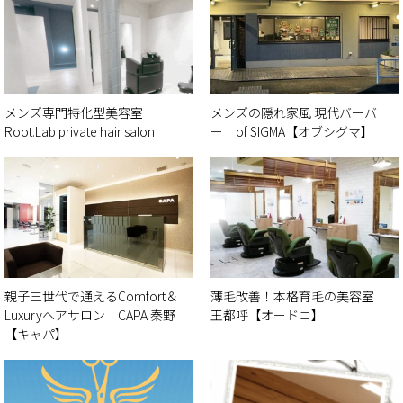
メンズ専門特化型美容室
メンズの隠れ家風 現代バーバ
Root.Lab private hair salon
ー of SIGMA【オブシグマ】
親子三世代で通えるComfort＆
薄毛改善！本格育毛の美容室
Luxuryヘアサロン CAPA 秦野
王都呼【オードコ】
【キャパ】